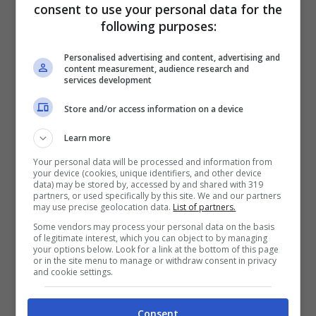
consent to use your personal data for the
18 Ottobre 2025
following purposes:
Personalised advertising and content, advertising and
content measurement, audience research and
services development
Store and/or access information on a device
Learn more
Your personal data will be processed and information from
your device (cookies, unique identifiers, and other device
data) may be stored by, accessed by and shared with 319
partners, or used specifically by this site. We and our partners
may use precise geolocation data.
List of partners.
Some vendors may process your personal data on the basis
of legitimate interest, which you can object to by managing
your options below. Look for a link at the bottom of this page
or in the site menu to manage or withdraw consent in privacy
and cookie settings.
“Non tutti resistono”, 4 Ristoranti:
Borghese lo confessa, cosa accade
Consent