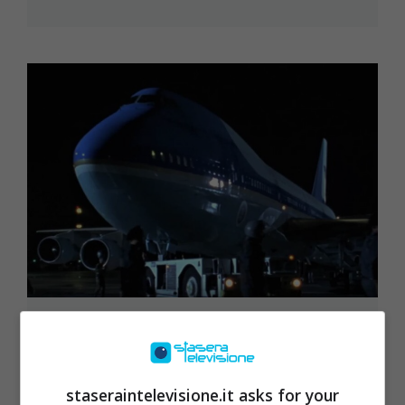
Aereo dirottato, c’è il presidente
USA: il mondo col fiato sospeso
segue tutto in tv
staseraintelevisione.it asks for your