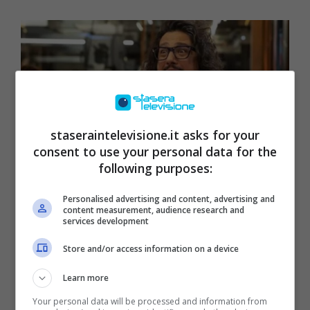
staseraintelevisione.it asks for your
consent to use your personal data for the
following purposes:
Personalised advertising and content, advertising and
content measurement, audience research and
Alessandro Borghese, lo chef e conduttore –
services development
(Staseraintelevisione.it)
Store and/or access information on a device
Nel programma Borghese porta sugli schermi
Learn more
non sono un gioco culinario, ma un viaggio
Your personal data will be processed and information from
nella
cultura culinaria del Bel Paese,