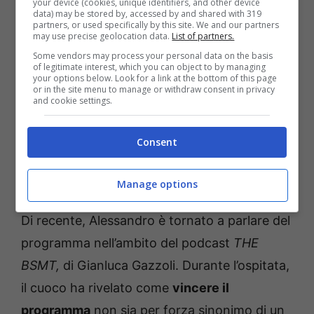
your device (cookies, unique identifiers, and other device
data) may be stored by, accessed by and shared with 319
esplorando le sue regioni e i loro piatti tipici,
partners, or used specifically by this site. We and our partners
may use precise geolocation data.
List of partners.
dando visibilità a luoghi non così conosciuti.
Some vendors may process your personal data on the basis
Oltre alla bellezza dei posti, il format si
of legitimate interest, which you can object to by managing
your options below. Look for a link at the bottom of this page
distingue per i
siparietti
esilaranti che vedono
or in the site menu to manage or withdraw consent in privacy
and cookie settings.
Borghese al centro della scena. Il conduttore
spesso è molto
severo
e si scaglia contro i
Consent
concorrenti, riprendendoli per le loro
mancanze senza peli sulla lingua.
Manage options
Di recente, Alessandro è tornato a parlare del
programma nell’ambito del podcast
THE
BSMT,
di Gianluca Gazzoli. Durante l’ospitata,
il cuoco ha rivelato come
vincere il
programma
non sia per forza sinonimo di un