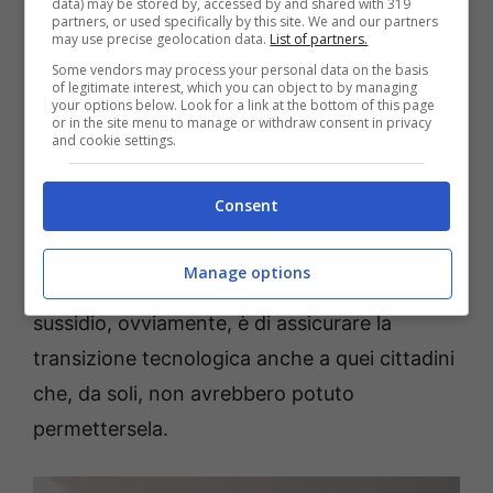
data) may be stored by, accessed by and shared with 319
e quando scade
partners, or used specifically by this site. We and our partners
may use precise geolocation data.
List of partners.
Some vendors may process your personal data on the basis
Questo bonus è realizzato in collaborazione
of legitimate interest, which you can object to by managing
your options below. Look for a link at the bottom of this page
con Poste Italiane e prevede la consegna
or in the site menu to manage or withdraw consent in privacy
and cookie settings.
gratuita, a casa, di un decoder compatibile
con il nuovo digitale terrestre. I pensionati
Consent
che ne fanno richiesta, ciò nonostante,
devono dichiarare un
assegno annuo
Manage options
inferiore a 20 mila euro
. L’intento di questo
sussidio, ovviamente, è di assicurare la
transizione tecnologica anche a quei cittadini
che, da soli, non avrebbero potuto
permettersela.