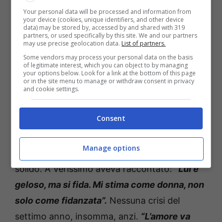
modello diventato imprenditore, è sempre
Your personal data will be processed and information from
your device (cookies, unique identifiers, and other device
rimasto accanto a lei anche nei momenti più
data) may be stored by, accessed by and shared with 319
partners, or used specifically by this site. We and our partners
intensi della carriera,
quando la popolarità di
may use precise geolocation data.
List of partners.
Some vendors may process your personal data on the basis
Samira è cresciuta a vista d’occhio.
of legitimate interest, which you can object to by managing
your options below. Look for a link at the bottom of this page
or in the site menu to manage or withdraw consent in privacy
Samira si sposa: ecco
and cookie settings.
cos’ha rivelato a Verissimo
Consent
In tv lei è sempre sorridente, ma dietro le
Manage options
telecamere si intuisce che c’è un equilibrio
solido. A Verissimo aveva raccontato:
“Lui è
geloso, ma si fida. Mi stima come donna, non
solo come fidanzata”.
Nessuna crisi del
settimo anno, insomma, anzi.
“L’amore va