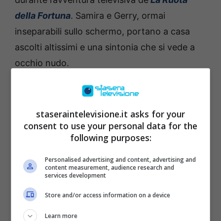
della Fortuna
. Samira e Gerry, ormai
inseparabili sullo schermo, portano a casa
ascolti altissimi e una sintonia che si vede a
occhio nudo.
La loro storia d’amore, quella vera, quella tra
Samira e Luigi,
è iniziata in modo quasi
staseraintelevisione.it asks for your
cinematografico.
Si sono conosciuti a
consent to use your personal data for the
following purposes:
Formentera: lei era in vacanza, lui stava
organizzando un evento.
“Dovevo restare
Personalised advertising and content, advertising and
content measurement, audience research and
una settimana, sono rimasta tutta l’estate”
,
services development
aveva raccontato lei ridendo.
Store and/or access information on a device
E da allora non si sono più lasciati.
Luigi, ex
Learn more