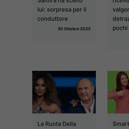
Samira ha scelto
ricev
lui: sorpresa per il
valgo
conduttore
detra
pochi
30 Ottobre 2025
La Ruota Della
Smart