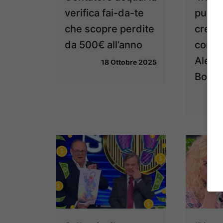
verifica fai-da-te
pubbl
che scopre perdite
creder
da 500€ all’anno
conto
Aless
18 Ottobre 2025
Borg