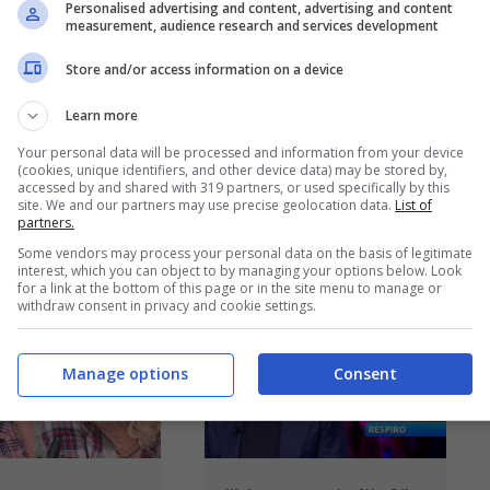
Personalised advertising and content, advertising and content
ico non vuole
mezzogiorno,
measurement, audience research and services development
ci: chi paga il
novità clamorosa: il
Store and/or access information on a device
, e non è
pubblico non se lo
Learn more
andro
aspettava
Your personal data will be processed and information from your device
hese
(cookies, unique identifiers, and other device data) may be stored by,
16 Ottobre 2025
accessed by and shared with 319 partners, or used specifically by this
site. We and our partners may use precise geolocation data.
List of
17 Ottobre 2025
partners.
Some vendors may process your personal data on the basis of legitimate
interest, which you can object to by managing your options below. Look
for a link at the bottom of this page or in the site menu to manage or
withdraw consent in privacy and cookie settings.
Manage options
Consent