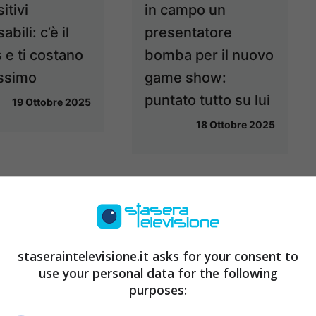
itivi
in campo un
abili: c’è il
presentatore
 e ti costano
bomba per il nuovo
ssimo
game show:
puntato tutto su lui
19 Ottobre 2025
18 Ottobre 2025
staseraintelevisione.it asks for your consent to
use your personal data for the following
purposes:
ranti,
E’ sempre