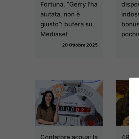
Fortuna, “Gerry l’ha
dispos
aiutata, non è
indoss
giusto”: bufera su
bonus
Mediaset
pochi
20 Ottobre 2025
Contatore acqua: la
4Risto