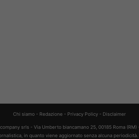
Chi siamo
-
Redazione
-
Privacy Policy
-
Disclaimer
ive company srls - Via Umberto biancamano 25, 00185 Roma (RM) -
iornalistica, in quanto viene aggiornato senza alcuna periodicit