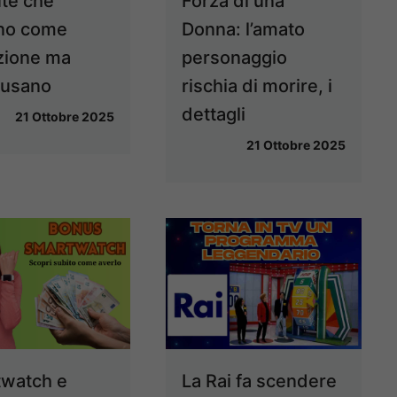
ute che
Forza di una
no come
Donna: l’amato
zione ma
personaggio
 usano
rischia di morire, i
dettagli
21 Ottobre 2025
21 Ottobre 2025
watch e
La Rai fa scendere