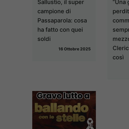
Sallustio, il super
“Una 
campione di
perdit
Passaparola: cosa
commo
ha fatto con quei
semp
soldi
mezzo
Cleric
16 Ottobre 2025
così