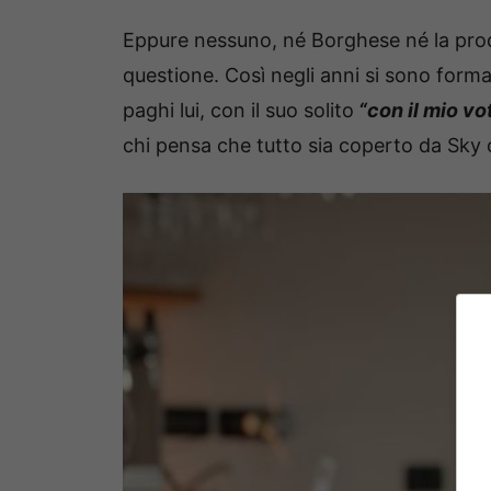
Eppure nessuno, né Borghese né la prod
questione. Così negli anni si sono form
paghi lui, con il suo solito
“con il mio vot
chi pensa che tutto sia coperto da Sky