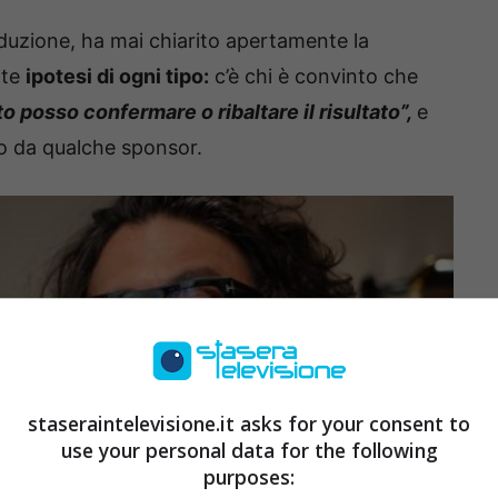
uzione, ha mai chiarito apertamente la
ate
ipotesi di ogni tipo:
c’è chi è convinto che
o posso confermare o ribaltare il risultato”,
e
 o da qualche sponsor.
staseraintelevisione.it asks for your consent to
use your personal data for the following
purposes: