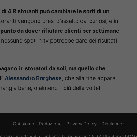
di 4 Ristoranti può cambiare le sorti di un
oranti vengono presi d’assalto dai curiosi, e in
punto da dover rifiutare clienti per settimane.
nessuno spot in tv potrebbe dare dei risultati
pagano i ristoratori da soli, ma quello che
 E
Alessandro Borghese,
che alla fine appare
mangia bene, o almeno il più delle volte!
Chi siamo
-
Redazione
-
Privacy Policy
-
Disclaimer
ive company srls - Via Umberto biancamano 25, 00185 Roma (RM) -