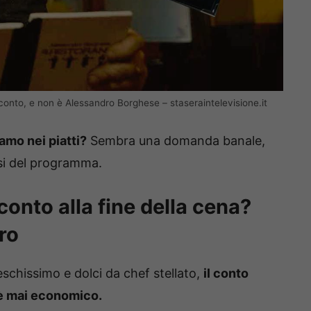
 conto, e non è Alessandro Borghese – staseraintelevisione.it
amo nei piatti?
Sembra una domanda banale,
ssi del programma.
 conto alla fine della cena?
ro
eschissimo e dolci da chef stellato,
il conto
n è mai economico.