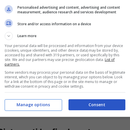
Personalised advertising and content, advertising and content
measurement, audience research and services development
Store and/or access information on a device
Learn more
Your personal data will be processed and information from your device
(cookies, unique identifiers, and other device data) may be stored by,
accessed by and shared with 319 partners, or used specifically by this
site. We and our partners may use precise geolocation data.
List of
partners.
Scoperto l’arcano mistero – staseraintelevisione.it
Some vendors may process your personal data on the basis of legitimate
interest, which you can object to by managing your options below. Look
for a link at the bottom of this page or in the site menu to manage or
lo che tutti immaginano.
Anzi, è proprio per
withdraw consent in privacy and cookie settings.
. Perché quando è trapelato il retroscena,
a, ma non lo è.
È solo una di quelle
cose che
Manage options
Consent
re.