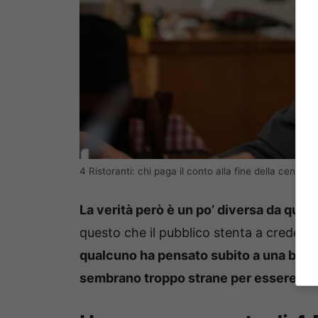
4 Ristoranti: chi paga il conto alla fine della cena? 
La verità però è un po’ diversa da quel
questo che il pubblico stenta a crederci
qualcuno ha pensato subito a una bufal
sembrano troppo strane per essere ve