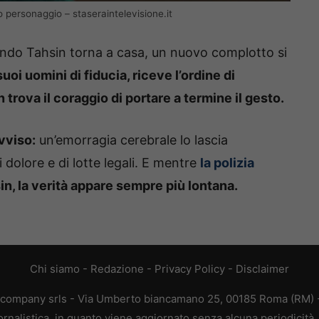
o personaggio – staseraintelevisione.it
ndo Tahsin torna a casa, un nuovo complotto si
uoi uomini di fiducia, riceve l’ordine di
trova il coraggio di portare a termine il gesto.
vviso:
un’emorragia cerebrale lo lascia
dolore e di lotte legali. E mentre
la polizia
in, la verità appare sempre più lontana.
Chi siamo
-
Redazione
-
Privacy Policy
-
Disclaimer
ive company srls - Via Umberto biancamano 25, 00185 Roma (RM) -
iornalistica, in quanto viene aggiornato senza alcuna periodicit