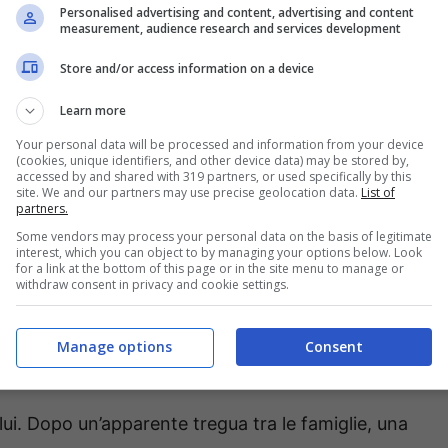
Personalised advertising and content, advertising and content
measurement, audience research and services development
Store and/or access information on a device
Learn more
Your personal data will be processed and information from your device
(cookies, unique identifiers, and other device data) may be stored by,
accessed by and shared with 319 partners, or used specifically by this
site. We and our partners may use precise geolocation data.
List of
partners.
 deludere tutti i fan – staseraintelevisione.it
Some vendors may process your personal data on the basis of legitimate
interest, which you can object to by managing your options below. Look
,
una famiglia divisa da rivalità, bugie e amori
for a link at the bottom of this page or in the site menu to manage or
withdraw consent in privacy and cookie settings.
eti che affonda nel passato e che, puntata dopo
 catalizzare l’attenzione in questi giorni è
Manage options
Consent
 ora in bilico tra la vita e la morte.
lui. Dopo un’apparente tregua tra le famiglie, una