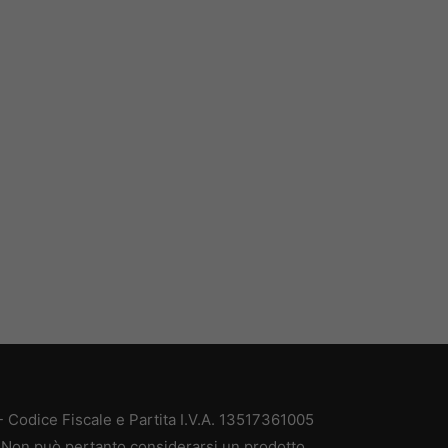
 Codice Fiscale e Partita I.V.A. 13517361005
à. Non può pertanto considerarsi un prodotto