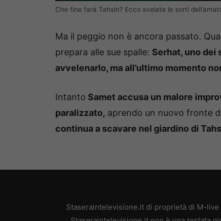
Che fine farà Tahsin? Ecco svelate le sorti dell’amat
Ma il peggio non è ancora passato. Qua
prepara alle sue spalle:
Serhat, uno dei s
avvelenarlo, ma all’ultimo momento non 
Intanto
Samet accusa un malore impro
paralizzato,
aprendo un nuovo fronte di 
continua a scavare nel giardino di Tahs
Staseraintelevisione.it di proprietà di M-l
Staseraintelevisione.it non è una testata g