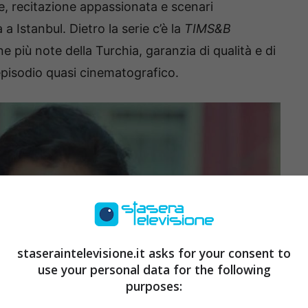
e, recitazione appassionata e scenari
Istanbul. Dietro la serie c’è la
TIMS&B
e più note della Turchia, garanzia di qualità e di
episodio quasi cinematografico.
staseraintelevisione.it asks for your consent to
use your personal data for the following
purposes: