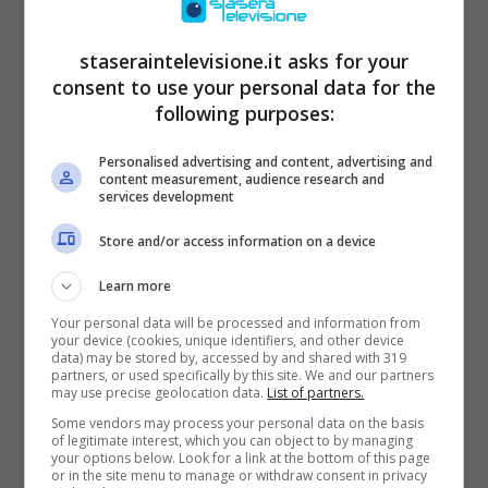
permettendosi di raggiungere dei risultati
staseraintelevisione.it asks for your
davvero molto interessanti. Oggi si vive una
consent to use your personal data for the
situazione molto simile a quella che vediamo
following purposes:
con Tale e Quale Show in parte anche se si
Personalised advertising and content, advertising and
tratta di due trasmissioni molto differenti.
content measurement, audience research and
services development
Store and/or access information on a device
Learn more
Your personal data will be processed and information from
your device (cookies, unique identifiers, and other device
data) may be stored by, accessed by and shared with 319
partners, or used specifically by this site. We and our partners
may use precise geolocation data.
List of partners.
Some vendors may process your personal data on the basis
of legitimate interest, which you can object to by managing
your options below. Look for a link at the bottom of this page
Sarabanda il ritorno (Infinity) Staseraintelevisione.it
or in the site menu to manage or withdraw consent in privacy