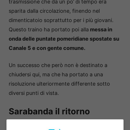
trasmissione che da un po’ di tempo era
sparita dalla circolazione, finendo nel
dimenticatoio soprattutto per i più giovani.
Questo traino ha portato poi alla
messa in
onda delle puntate pomeridiane spostate su
Canale 5 e con gente comune.
Un successo che però non è destinato a
chiudersi qui, ma che ha portato a una
risoluzione ulteriormente differente sotto
diversi punti di vista.
Sarabanda il ritorno
Sarabanda è tornata in scena con altre vesti,