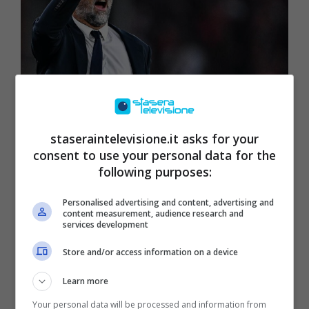
Serie A, dove guardare le partite
staseraintelevisione.it asks for your
della terza giornata e a che ora
consent to use your personal data for the
10 Settembre 2025
following purposes:
Personalised advertising and content, advertising and
content measurement, audience research and
services development
Store and/or access information on a device
Learn more
Your personal data will be processed and information from