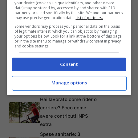
your device (cookies, unique identifiers, and other device
data) may be stored by, accessed by and shared with 319
partners, or used specifically by this site. We and our partners
may use precise geolocation data.
List of partners.
Some vendors may process your personal data on the basis
of legitimate interest, which you can object to by managing
your options below. Look for a link at the bottom of this page
or in the site menu to manage or withdraw consent in privacy
and cookie settings.
Consent
Articoli recenti
Gerry Scotti, Samira ha
scelto lui: sorpresa per il
Manage options
conduttore
Hai lavorato come rider o
corriere? Ecco come
avere contributi INPS
extra
Spese sanitarie: 3