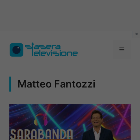
Vai
al
MENU
contenuto
Matteo Fantozzi