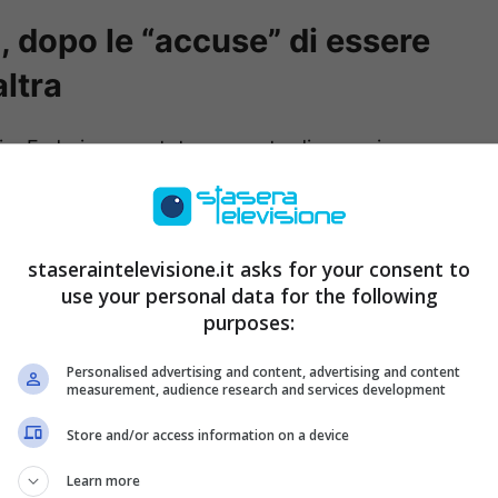
 dopo le “accuse” di essere
ltra
o, Federico era stato accusato di essersi
 ma le cose non erano proprio andate così.
a si era trovato talmente bene da prolungare
 bevuto
due bicchieri di vino
decidendo di
staseraintelevisione.it asks for your consent to
use your personal data for the following
purposes:
uella che è stata scambiata per ubriachezza, era
Personalised advertising and content, advertising and content
fatto bene e che ha deciso anche, infatti, di
measurement, audience research and services development
Store and/or access information on a device
Learn more