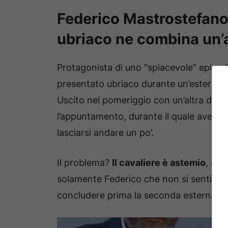
Federico Mastrostefano,
ubriaco ne combina un’a
Protagonista di uno “spiacevole” episodi
presentato ubriaco durante un’esterna,
Uscito nel pomeriggio con un’altra dam
l’appuntamento, durante il quale aveva
lasciarsi andare un po’.
Il problema?
Il cavaliere è astemio
, e q
solamente Federico che non si sentiva af
concludere prima la seconda esterna.