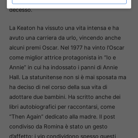
decesso.
La Keaton ha vissuto una vita intensa e ha
avuto una carriera da urlo, vincendo anche
alcuni premi Oscar. Nel 1977 ha vinto l’Oscar
come miglior attrice protagonista in “Io e
Annie” in cui ha indossato i panni di Annie
Hall. La statunitense non si è mai sposata ma
ha deciso di nel corso della sua vita di
adottare due bambini. Ha scritto anche dei
libri autobiografici per raccontarsi, come
“Then Again” dedicato alla madre. Il post
condiviso da Romina è stato un gesto
d’affetto: i vip condividono spesso questi