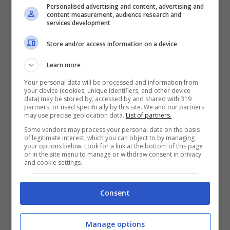
Personalised advertising and content, advertising and
content measurement, audience research and
services development
Store and/or access information on a device
Learn more
Your personal data will be processed and information from
your device (cookies, unique identifiers, and other device
data) may be stored by, accessed by and shared with 319
Un post condiviso da Romina Power (@rominaspower)
partners, or used specifically by this site. We and our partners
may use precise geolocation data.
List of partners.
Some vendors may process your personal data on the basis
In queste ore, tuttavia, la cantante ha dato
of legitimate interest, which you can object to by managing
your options below. Look for a link at the bottom of this page
una brutta notizia ai seguaci. “
Diane Keaton
or in the site menu to manage or withdraw consent in privacy
and cookie settings.
ci ha lasciati. Ci manchera’ la sua ironia, il
suo talento
!”, ha scritto l’artista allegando
Consent
anche una fotografia della collega. L’artista
ha perso la vita all’età di 79 anni: la famiglia
Manage options
ha deciso di non rendere note le cause del