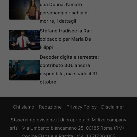
una Donna: l’amato
personaggio rischia di
morire, i dettagli
Stefano tradisce la Rai:
colpaccio per Maria De
Filippi
Decoder digitale terrestre:
contributo 30€ ancora
disponibile, ma scade il 31
ottobre
Chi siamo
-
Redazione
-
Privacy Policy
-
Disclaimer
Staseraintelevisione.it di proprietà di M-live company
srls - Via Umberto biancamano 25, 00185 Roma (RM) -
Codice Fiscale e Partita I.V.A. 13517361005