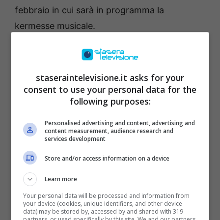
febbraio in cui sarà in programma la
kermesse musicale.
staseraintelevisione.it asks for your
consent to use your personal data for the
following purposes:
Personalised advertising and content, advertising and
content measurement, audience research and
services development
Store and/or access information on a device
Learn more
Il teatro Ariston, sede del Festival della Musica italiana –
Staseraintelevisione.it
Your personal data will be processed and information from
your device (cookies, unique identifiers, and other device
data) may be stored by, accessed by and shared with 319
partners, or used specifically by this site. We and our partners