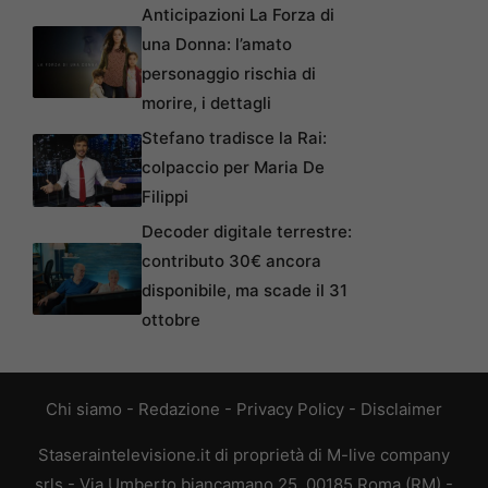
Anticipazioni La Forza di
una Donna: l’amato
personaggio rischia di
morire, i dettagli
Stefano tradisce la Rai:
colpaccio per Maria De
Filippi
Decoder digitale terrestre:
contributo 30€ ancora
disponibile, ma scade il 31
ottobre
Chi siamo
-
Redazione
-
Privacy Policy
-
Disclaimer
Staseraintelevisione.it di proprietà di M-live company
srls - Via Umberto biancamano 25, 00185 Roma (RM) -